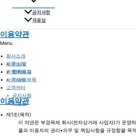
공지사항
자료실
이용약관
Menu
회사소개
제품소개
인사말
견적문의
오시는길
한옥목재
시공사례
미송방부목
고객센터
공지사항
이용약관
자료실
제1조(목적)
이 약관은 부경목재 회사(전자상거래 사업자)가 운영하는
몰과 이용자의 권리•의무 및 책임사항을 규정함을 목적